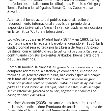
pseudónimo J.-P. Stahl, entre otros. Para las ilustraciones elige
profesionales de talla como los dibujantes Francisco Ortego y
Tomás Padró o los xilógrafos Tomás Carlos Capuz y José
Severini.
Además del beneplácito del público nacional, recibe el
reconocimiento internacional a través del premio de la
Exposición Universal de Viena (1873), centrada en esa ocasión
en la temática “Cultura y Educación”.
Los niños
se publica en Madrid hasta 1877 y, en 1883, Carlos
Frontaura pasará la revista a Barcelona, cesando en 1886. En la
ciudad condal será editada por la Librería de Juan y Antonio
Bastinos, con el subtítulo
revista quincenal de educación y recreo
,
continuando con sus excelentes grabados, buena parte obra
de Julián Bastinos.
Como su modelo, la francesa
Magasin d'education et recreation
,
comparte además de la estética ya comentada, el deseo de
formar a las generaciones futuras, haciendo especial hincapié
en ir más allá de partidismos:
“esta Revista no tiene ninguna
tendencia política oculta ó aparente. Tratamos solo de ayudar á los
padres en la educación de sus hijos, para que éstos, cualquiera que
sea el sistema de gobierno de su país, lleguen á ser hombres de
honor, de saber y de virtud.”
Martínez Arancón (2005), tras analizar los tres primeros años
de la revista indica cómo Frontaura desarrolla un programa de