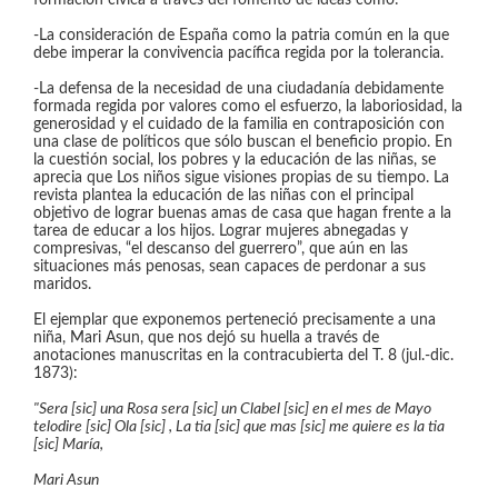
formación cívica a través del fomento de ideas como:
-La consideración de España como la patria común en la que
debe imperar la convivencia pacífica regida por la tolerancia.
-La defensa de la necesidad de una ciudadanía debidamente
formada regida por valores como el esfuerzo, la laboriosidad, la
generosidad y el cuidado de la familia en contraposición con
una clase de políticos que sólo buscan el beneficio propio. En
la cuestión social, los pobres y la educación de las niñas, se
aprecia que Los niños sigue visiones propias de su tiempo. La
revista plantea la educación de las niñas con el principal
objetivo de lograr buenas amas de casa que hagan frente a la
tarea de educar a los hijos. Lograr mujeres abnegadas y
compresivas, “el descanso del guerrero”, que aún en las
situaciones más penosas, sean capaces de perdonar a sus
maridos.
El ejemplar que exponemos perteneció precisamente a una
niña, Mari Asun, que nos dejó su huella a través de
anotaciones manuscritas en la contracubierta del T. 8 (jul.-dic.
1873):
"Sera [sic] una Rosa sera [sic] un Clabel [sic] en el mes de Mayo
telodire [sic] Ola [sic] , La tia [sic] que mas [sic] me quiere es la tia
[sic] María,
Mari Asun