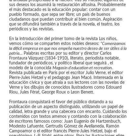
la ansiada prosperidad a la nación. Tras su fracaso, algunos de
sus deseos los asumirá la restauración alfosina. Probablemente
el más destacado es la educación popular: contar con un
pueblo formado, que sepa ser libre; un país de buenos
ciudadanos que puedan contribuir al bien común. Aspiración
que se difundirá también a través de la novela, el teatro, los
periódicos y las revistas.
En la introducción del primer tomo de la revista Los niños,
vemos cómo se comparten estos nobles deseos:
“Comenzamos
la difícil empresa en que nos empeña nuestro deseo de ser útiles á la
patria…
Palabras escritas por su editor y director Carlos
Frontaura Vázquez (1834-1910), literato, periodista notable,
fundador de periódicos, y político liberal que seguirá , el
modelo de la conocida
Magasin d'education et recreation
.
Revista publicada en París por el escritor Julio Verne, el editor
Pierre-Jules Hetzel y el pedagogo Jean Macé. Interesada en la
educación cívica y que atraía a sus lectores con las novelas de
Verne y los dibujos de conocidos ilustradores como Edouard
Riou, Jules Férat, George Roux o Leon Benett.
Frontaura conquistará el favor del público dotando a su
publicación de un aspecto distinguido, utilizando un papel de
calidad, letra grande y una cabecera con encanto. Cuidando los
contenidos con textos amenos y contando con la colaboración
de escritores famosos como: Juan Eugenio de Hartzenbuch,
Modesto Lafuente, Gertrudis Gómez de Avellaneda, Ramón
Campoamor o el editor francés Pierre-Jules Hetzel, bajo el